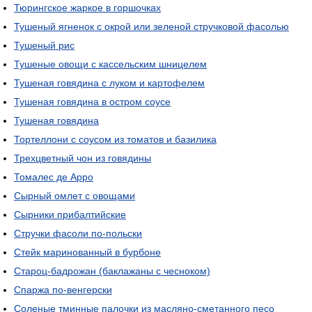
Тюрингское жаркое в горшочках
Тушеный ягненок с окрой или зеленой стручковой фасолью
Тушеный рис
Тушеные овощи с кассельским шницелем
Тушеная говядина с луком и картофелем
Тушеная говядина в остром соусе
Тушеная говядина
Тортеллони с соусом из томатов и базилика
Трехцветный чон из говядины
Томалес де Арро
Сырный омлет с овощами
Сырники прибалтийские
Стручки фасоли по-польски
Стейк маринованный в бурбоне
Староц-бадрожан (баклажаны с чесноком)
Спаржа по-венгерски
Соленые тминные палочки из масляно-сметанного песо