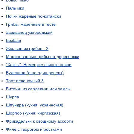
Bollito misto
Пальчики
Почки жареные по-китайски
Грибы, жаренные в тесте
Завиванец ужгородский
Бозбаш
Жюльен из грибов - 2
Маринованные грибы по-деревенски
"Хаксы". Немецкие свиные ножки
Буженина (еще один рецепт)
Торт печеночный 3
Биточки из сардельки или хамсы
Шурпа
Шпундра (кухня: украинская)
Шорпоо (кухня: киргизская)
Фрикадельки к овощному ассорти
Филе с творогом и ростками