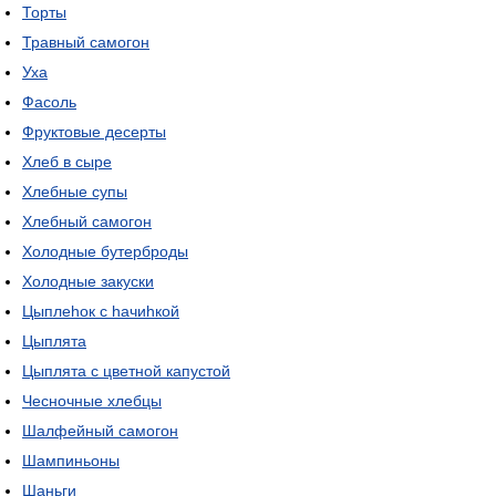
Торты
Травный самогон
Уха
Фасоль
Фруктовые десерты
Хлеб в сыре
Хлебные супы
Хлебный самогон
Холодные бутерброды
Холодные закуски
Цыплеhок с hачиhкой
Цыплята
Цыплята с цветной капустой
Чесночные хлебцы
Шалфейный самогон
Шампиньоны
Шаньги