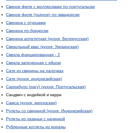
Свиное филе с моллюсками по-португальски
Свиное филе (пьяное) по-эквадорски
Свинина с огурцами
Свинина по-бордоски
Свинина аппетитная (кухня: Белорусская)
Свекольный квас (кухня: Украинская)
Свекла фаршированная - 2
Свекла запеченная с яйцом
Сате из свинины на палочках
Сате (кухня: индонезийская)
Саррабуло (рагу) (кухня: Португальская)
Сандвич с индейкой и карри
Самса (кухня: киргизская)
Рулеты со свининой (кухня: Индонезийская)
Рулеты из лазаньи с начинкой
Рубленные котлеты из дорады