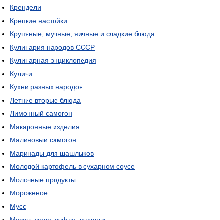
Крендели
Крепкие настойки
Крупяные, мучные, яичные и сладкие блюда
Кулинария народов СССР
Кулинарная энциклопедия
Куличи
Кухни разных народов
Летние вторые блюда
Лимонный самогон
Макаронные изделия
Малиновый самогон
Маринады для шашлыков
Молодой картофель в сухарном соусе
Молочные продукты
Мороженое
Мусс
Муссы, желе, суфле, пудинги