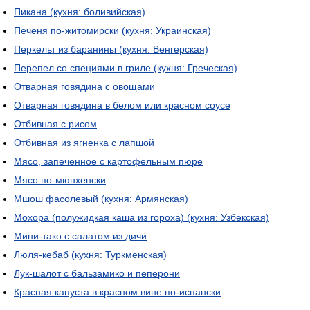
Пикана (кухня: боливийская)
Печеня по-житомирски (кухня: Украинская)
Перкельт из баранины (кухня: Венгерская)
Перепел со специями в гриле (кухня: Греческая)
Отварная говядина с овощами
Отварная говядина в белом или красном соусе
Отбивная с рисом
Отбивная из ягненка с лапшой
Мясо, запеченное с картофельным пюре
Мясо по-мюнхенски
Мшош фасолевый (кухня: Армянская)
Мохора (полужидкая каша из гороха) (кухня: Узбекская)
Мини-тако с салатом из дичи
Люля-кебаб (кухня: Туркменская)
Лук-шалот с бальзамико и пеперони
Красная капуста в красном вине по-испански