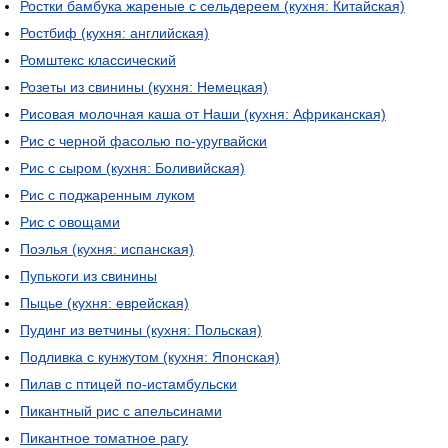
Ростки бамбука жареные с сельдереем (кухня: Китайская)
Ростбиф (кухня: английская)
Ромштекс классический
Розеты из свинины (кухня: Немецкая)
Рисовая молочная каша от Наши (кухня: Африканская)
Рис с черной фасолью по-уругвайски
Рис с сыром (кухня: Боливийская)
Рис с поджаренным луком
Рис с овощами
Поэлья (кухня: испанская)
Пупькоги из свинины
Пыцье (кухня: еврейская)
Пудинг из ветчины (кухня: Польская)
Подливка с кунжутом (кухня: Японская)
Пилав с птицей по-истамбульски
Пикантный рис с апельсинами
Пикантное томатное рагу