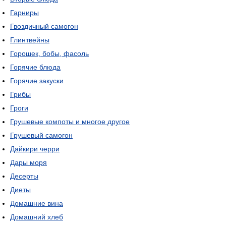
Гарниры
Гвоздичный самогон
Глинтвейны
Горошек, бобы, фасоль
Горячие блюда
Горячие закуски
Грибы
Гроги
Грушевые компоты и многое другое
Грушевый самогон
Дайкири черри
Дары моря
Десерты
Диеты
Домашние вина
Домашний хлеб