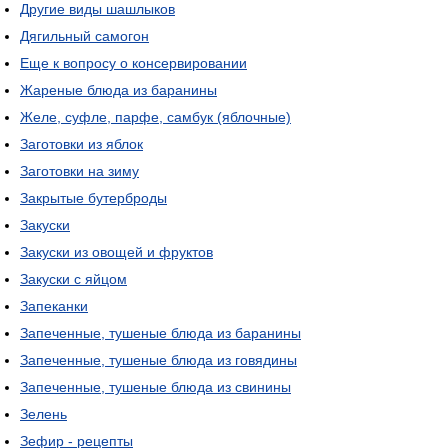
Другие виды шашлыков
Дягильный самогон
Еще к вопросу о консервировании
Жареные блюда из баранины
Желе, суфле, парфе, самбук (яблочные)
Заготовки из яблок
Заготовки на зиму
Закрытые бутерброды
Закуски
Закуски из овощей и фруктов
Закуски с яйцом
Запеканки
Запеченные, тушеные блюда из баранины
Запеченные, тушеные блюда из говядины
Запеченные, тушеные блюда из свинины
Зелень
Зефир - рецепты