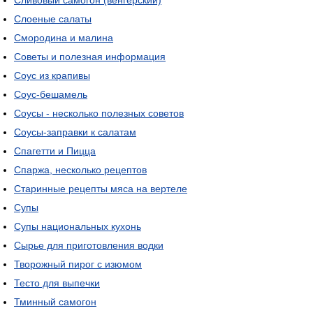
Сливовый самогон (венгерский)
Слоеные салаты
Смородина и малина
Советы и полезная информация
Соус из крапивы
Соус-бешамель
Соусы - несколько полезных советов
Соусы-заправки к салатам
Спагетти и Пицца
Спаржа, несколько рецептов
Старинные рецепты мяса на вертеле
Супы
Супы национальных кухонь
Сырье для приготовления водки
Творожный пирог с изюмом
Тесто для выпечки
Тминный самогон