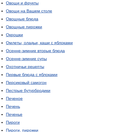
Овощи и фрукты
Овощи на Вашем столе
Овощные блюда
Овощные пирожки
Окрошки
Омлеты, оладьи, каши с яблоками
Осенне-зимние вторые блюда
Осенне-зимние супы
Охотничьи рецепты
Первые блюда с яблоками
Персиковый самогон
Пестрые бутурбродики
Печеное
Печень
Печенье
Пироги
Пироги, пирожки