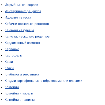
Из рыбных консервов
Из старинных рецептов
Изделия из теста
Кабачки несколько рецептов
Канчжон из курицы
Капуста, несколько рецептов
Кардамонный самогон
Карпаччо
Картофель
Каши
Квасы
Клубника и земляника
Кнедли картофельные с абрикосами или сливами
Коктейли
Коктейли и кисели
Коктейли и напитки