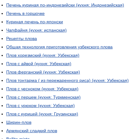
Печень куриная по-индонезийски (кухня: Индонезийская)
Печень в горшочке
Куриная печень по-японски
Чапфайня (кухня: испанская)
Рецепты плова
Общая технология приготовления узбекского плова
Плов хорезмский (кухня: Узбекская)
Плов с айвой (кухня: Узбекская)
Плов ферганский (кухня: Узбекская)
Плов тонтарма ( из пережаренного риса) (кухня: Узбекская)
Плов с чесноком (кухня: Узбекская)
Плов с перцем (кухня: Туркменская)
Плов с урюком (кухня: Узбекская)
Плов с курицей (кухня: Грузинская)
Ширин-плов
Армянский сладкий плов